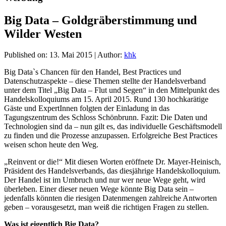
Big Data – Goldgräberstimmung und
Wilder Westen
Published on:
13. Mai 2015
|
Author:
khk
Big Data`s Chancen für den Handel, Best Practices und
Datenschutzaspekte – diese Themen stellte der Handelsverband
unter dem Titel „Big Data – Flut und Segen“ in den Mittelpunkt des
Handelskolloquiums am 15. April 2015. Rund 130 hochkarätige
Gäste und ExpertInnen folgten der Einladung in das
Tagungszentrum des Schloss Schönbrunn. Fazit: Die Daten und
Technologien sind da – nun gilt es, das individuelle Geschäftsmodell
zu finden und die Prozesse anzupassen. Erfolgreiche Best Practices
weisen schon heute den Weg.
„Reinvent or die!“ Mit diesen Worten eröffnete Dr. Mayer-Heinisch,
Präsident des Handelsverbands, das diesjährige Handelskolloquium.
Der Handel ist im Umbruch und nur wer neue Wege geht, wird
überleben. Einer dieser neuen Wege könnte Big Data sein –
jedenfalls könnten die riesigen Datenmengen zahlreiche Antworten
geben – vorausgesetzt, man weiß die richtigen Fragen zu stellen.
Was ist eigentlich Big Data?