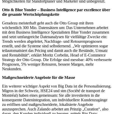
Möglichkeiten für Standortplaner und Marketer sind unbegrenzt.
Otto & Blue Yonder – Business Intelligence par excellence über
die gesamte Wertschöpfungskette
Geradezu meisterhaft geht auch die Otto Group mit ihren
wöchentlich 300 Mio. Datensätzen um: Das Unternehmen arbeitet
mit dem Business Intelligence Spezialisten Blue Yonder zusammen
und setzt umfangreiche Datenanalysen für vielfältige Zwecke ein:
Trends werden abgeleitet, Nachfrage- und Retourenprognosen
erstellt, und die Systeme sind selbstlernend. „Wir optimieren sogar
teilautomatisiert das Pricing und damit auch die Bestände, Umsatz
und Rentabilität“, erklärt Moritz Corbelin, Head of E-Commerce
Strategy der Otto Group. Die Erfolge sind messbar: 40% verbesserte
Prognosen, 5% weniger Retouren, bessere Margen, mehr
Neukunden.
Maßgeschneiderte Angebote für die Masse
Ein weiterer wichtiger Aspekt von Big Data ist die Personalisierung.
Migros in der Schweiz, HSE24 und stm (Société de transport de
Montréal) haben eines gemeinsam: Sie alle investierten in die
konsequente Datenintegration, um individuellere Kundenzugänge
zu eröffnen und maßgeschneiderte, lokalisierte Angebote
auszusprechen. Auch Zalando arbeitet am Prinzip „Curation“, also
daran, den Kunden individuell zu beraten, mittels Big Data: