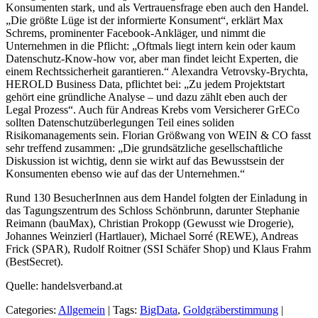
Konsumenten stark, und als Vertrauensfrage eben auch den Handel.
„Die größte Lüge ist der informierte Konsument“, erklärt Max
Schrems, prominenter Facebook-Ankläger, und nimmt die
Unternehmen in die Pflicht: „Oftmals liegt intern kein oder kaum
Datenschutz-Know-how vor, aber man findet leicht Experten, die
einem Rechtssicherheit garantieren.“ Alexandra Vetrovsky-Brychta,
HEROLD Business Data, pflichtet bei: „Zu jedem Projektstart
gehört eine gründliche Analyse – und dazu zählt eben auch der
Legal Prozess“. Auch für Andreas Krebs vom Versicherer GrECo
sollten Datenschutzüberlegungen Teil eines soliden
Risikomanagements sein. Florian Größwang von WEIN & CO fasst
sehr treffend zusammen: „Die grundsätzliche gesellschaftliche
Diskussion ist wichtig, denn sie wirkt auf das Bewusstsein der
Konsumenten ebenso wie auf das der Unternehmen.“
Rund 130 BesucherInnen aus dem Handel folgten der Einladung in
das Tagungszentrum des Schloss Schönbrunn, darunter Stephanie
Reimann (bauMax), Christian Prokopp (Gewusst wie Drogerie),
Johannes Weinzierl (Hartlauer), Michael Sorré (REWE), Andreas
Frick (SPAR), Rudolf Roitner (SSI Schäfer Shop) und Klaus Frahm
(BestSecret).
Quelle: handelsverband.at
Categories:
Allgemein
|
Tags:
BigData
,
Goldgräberstimmung
|