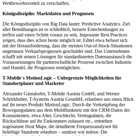
Wettbewerbsvorteil zu verschaffen.
Königsdisziplin: Marktdaten und Prognosen
Die Königsdisziplin von Big Data lautet: Predictive Analytics. Ziel
aller Bemühungen ist es schließlich, bessere Entscheidungen zu
treffen und einen Schritt voraus zu sein. Imposante Best Practices
zeigen, dass dies schon heute möglich ist: Editel etwa befasst sich
mit der Herausforderung, dass die meisten Out-of-Stock-Situationen
ungenauen Verkaufsprognosen geschuldet sind. Das Unternehmen
schafft mit seinen Lösungen für standardisierten Datenaustausch die
Voraussetzungen für partnerschaftliche Prozesse zwischen Industrie
und Handel, die Prognosen ermöglichen.
T-Mobile`s MotionLogic – Unbegrenzte Möglichkeiten für
Standortplaner und Marketer
Alexander Gänsdorfer, T-Mobile Austria GmbH, und Werner
Schörkhuber, T-Systems Austria GesmbH, erlaubten uns einen Blick
auf ihr neues Produkt MotionLogic. Durch die Verknüpfung der
Bewegungsdaten aus dem Mobilfunknetz mit den CRM-Daten der
Konsumenten, etwa Alter, Geschlecht, Vertragsdaten, die
Rückschlüsse auf ihr Einkommen zulassen etc., entstehen
sogenannte Heat Maps, die detaillierte Frequenzanalysen für
beliebige Standorte erlauben – outdoor wie indoor. Die