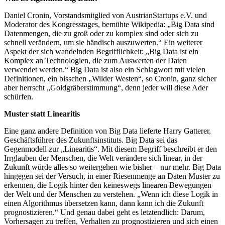
Daniel Cronin, Vorstandsmitglied von AustrianStartups e.V. und
Moderator des Kongresstages, bemühte Wikipedia: „Big Data sind
Datenmengen, die zu groß oder zu komplex sind oder sich zu
schnell verändern, um sie händisch auszuwerten.“ Ein weiterer
Aspekt der sich wandelnden Begrifflichkeit: „Big Data ist ein
Komplex an Technologien, die zum Auswerten der Daten
verwendet werden.“ Big Data ist also ein Schlagwort mit vielen
Definitionen, ein bisschen „Wilder Westen“, so Cronin, ganz sicher
aber herrscht „Goldgräberstimmung“, denn jeder will diese Ader
schürfen.
Muster statt Linearitis
Eine ganz andere Definition von Big Data lieferte Harry Gatterer,
Geschäftsführer des Zukunftsinstituts. Big Data sei das
Gegenmodell zur „Linearitis“. Mit diesem Begriff beschreibt er den
Irrglauben der Menschen, die Welt verändere sich linear, in der
Zukunft würde alles so weitergehen wie bisher – nur mehr. Big Data
hingegen sei der Versuch, in einer Riesenmenge an Daten Muster zu
erkennen, die Logik hinter den keineswegs linearen Bewegungen
der Welt und der Menschen zu verstehen. „Wenn ich diese Logik in
einen Algorithmus übersetzen kann, dann kann ich die Zukunft
prognostizieren.“ Und genau dabei geht es letztendlich: Darum,
Vorhersagen zu treffen, Verhalten zu prognostizieren und sich einen