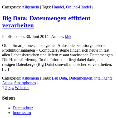
Categories:
Allgemein
|
Tags:
Handel
,
Online-Handel
|
Big Data: Datenmengen effizient
verarbeiten
Published on:
30. Juni 2014
|
Author:
khk
Ob in Smartphones, intelligenten Autos oder selbstorganisierten
Produktionsanlagen – Computersysteme finden sich heute in fast
allen Lebensbereichen und liefern rasant wachsende Datenmengen.
Die Herausforderung für die Informatik liegt dabei darin, die
riesigen Datenberge (Big Data) sinnvoll und sicher zu verarbeiten.
[…]
Categories:
Allgemein
|
Tags:
Big Data
,
Datenmengen
,
intelligente
Autos
,
Smartphones
|
1
2
3
4
Weiter »
Seiten
Datenschutz
Impressum