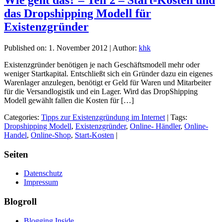
Wie geht das? – Teil 2 – Start-Kosten und
das Dropshipping Modell für
Existenzgründer
Published on:
1. November 2012
|
Author:
khk
Existenzgründer benötigen je nach Geschäftsmodell mehr oder
weniger Startkapital. Entschließt sich ein Gründer dazu ein eigenes
Warenlager anzulegen, benötigt er Geld für Waren und Mitarbeiter
für die Versandlogistik und ein Lager. Wird das DropShipping
Modell gewählt fallen die Kosten für […]
Categories:
Tipps zur Existenzgründung im Internet
|
Tags:
Dropshipping Modell
,
Existenzgründer
,
Online- Händler
,
Online-
Handel
,
Online-Shop
,
Start-Kosten
|
Seiten
Datenschutz
Impressum
Blogroll
Blogging Inside